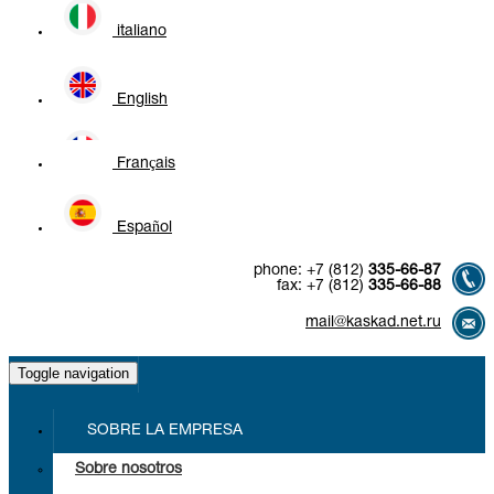
italiano
English
Français
Español
phone:
+7 (812)
335-66-87
fax:
+7 (812)
335-66-88
mail@kaskad.net.ru
Toggle navigation
SOBRE LA EMPRESA
Sobre nosotros