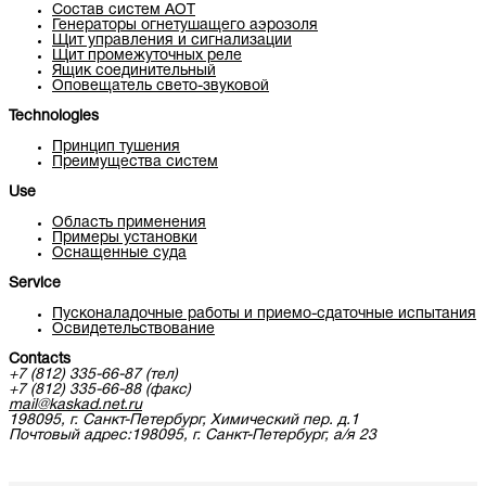
Состав систем АОТ
Генераторы огнетушащего аэрозоля
Щит управления и сигнализации
Щит промежуточных реле
Ящик соединительный
Оповещатель свето-звуковой
Technologies
Принцип тушения
Преимущества систем
Use
Область применения
Примеры установки
Оснащенные суда
Service
Пусконаладочные работы и приемо-сдаточные испытания
Освидетельствование
Contacts
+7 (812) 335-66-87 (тел)
+7 (812) 335-66-88 (факс)
mail@kaskad.net.ru
198095, г. Санкт-Петербург, Химический пер. д.1
Почтовый адрес:198095, г. Санкт-Петербург, а/я 23