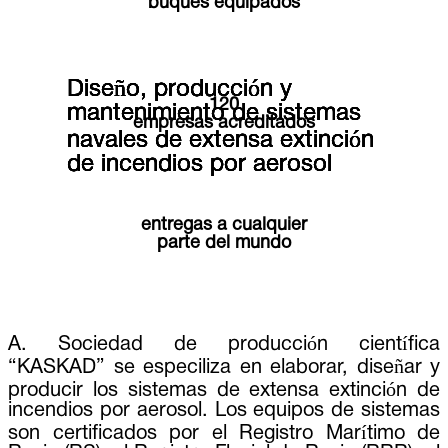
buques equipados
Diseño, producción y
Diseño, producción y
Diseño, producción y
Diseño, producción y
Diseño, producción y
120
mantenimiento de sistemas
mantenimiento de sistemas
mantenimiento de sistemas
mantenimiento de sistemas
mantenimiento de sistemas
empresas acreditados
navales de extensa extinción
navales de extensa extinción
navales de extensa extinción
navales de extensa extinción
navales de extensa extinción
de incendios por aerosol
de incendios por aerosol
de incendios por aerosol
de incendios por aerosol
de incendios por aerosol
entregas a cualquier
parte del mundo
A. Sociedad de producción científica
“KASKAD” se especiliza en elaborar, diseñar y
producir los sistemas de extensa extinción de
incendios por aerosol. Los equipos de sistemas
son certificados por el Registro Marítimo de