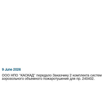
9 June 2026
ООО НПО "КАСКАД" передало Заказчику 2 комплекта систем
аэрозольного объемного пожаротушения для пр. 240402.