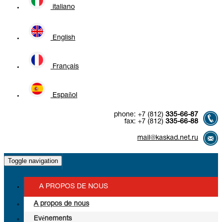
italiano
English
Français
Español
phone:
+7 (812)
335-66-87
fax:
+7 (812)
335-66-88
mail@kaskad.net.ru
Toggle navigation
A PROPOS DE NOUS
A propos de nous
Evénements