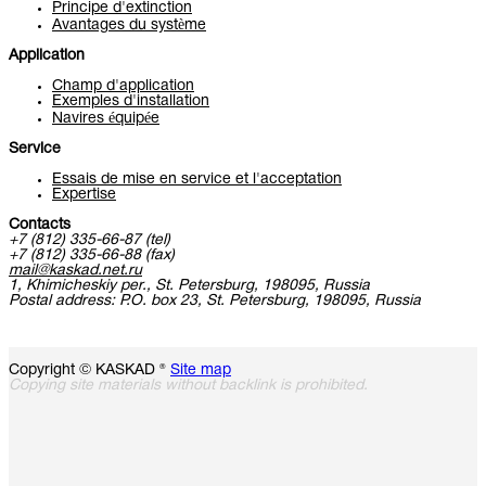
Principe d'extinction
Avantages du système
Application
Champ d'application
Exemples d'installation
Navires équipée
Service
Essais de mise en service et l'acceptation
Expertise
Contacts
+7 (812) 335-66-87 (tel)
+7 (812) 335-66-88 (fax)
mail@kaskad.net.ru
1, Khimicheskiy per., St. Petersburg, 198095, Russia
Postal address: P.O. box 23, St. Petersburg, 198095, Russia
Copyright © KASKAD ®
Site map
Copying site materials without backlink is prohibited.